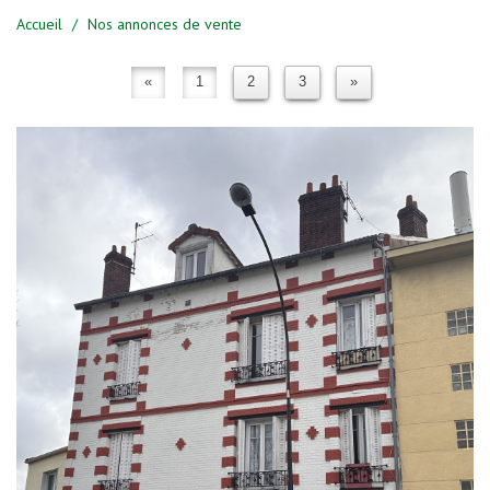
Accueil
Nos annonces de vente
«
1
2
3
»